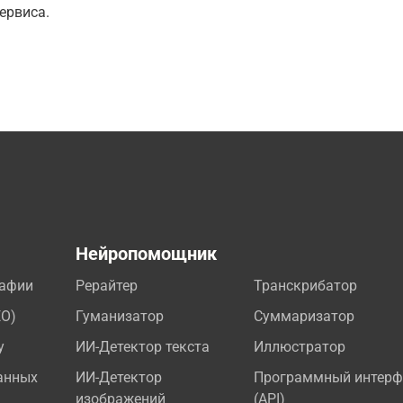
ервиса.
а
Нейропомощник
рафии
Рерайтер
Транскрибатор
EO)
Гуманизатор
Суммаризатор
у
ИИ-Детектор текста
Иллюстратор
анных
ИИ-Детектор
Программный интерф
изображений
(API)