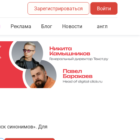
Зарегистрироваться
Войти
Реклама
Блог
англ
Новости
иск синонимов». Для