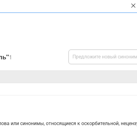
ль"
1
ова или синонимы, относящиеся к оскорбительной, нецензу