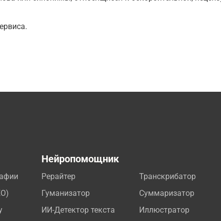
ервиса.
а
Нейропомощник
рафии
Рерайтер
Транскрибатор
EO)
Гуманизатор
Суммаризатор
у
ИИ-Детектор текста
Иллюстратор