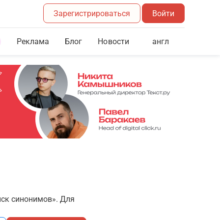
Зарегистрироваться
Войти
Реклама
Блог
англ
Новости
иск синонимов». Для