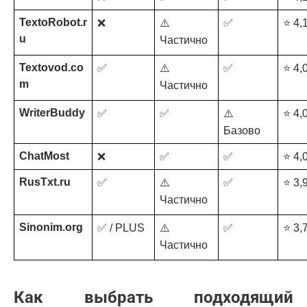
TextoRobot.r
❌
⚠️ 
✅
⭐ 4,
u
Частично
Textovod.co
✅
⚠️ 
✅
⭐ 4,
m
Частично
WriterBuddy
✅
✅
⚠️ 
⭐ 4,
Базово
ChatMost
❌
✅
✅
⭐ 4,
RusTxt.ru
✅
⚠️ 
✅
⭐ 3,
Частично
Sinonim.org
✅ / PLUS
⚠️ 
✅
⭐ 3,
Частично
Как выбрать подходящий