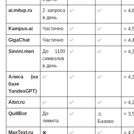
ai.mitup.ru
2 запроса 
✅
✅
⭐ 4,
в день
Kampus.ai
Частично 
✅
✅
⭐ 4,
GigaChat
Частично
✅
✅
⭐ 4,
Sinoni.men
До 1100 
✅
✅
⭐ 4,
символов 
в день
Алиса (на 
✅
✅
✅
⭐ 4,
базе 
YandexGPT)
Aitxt.ru
✅
✅
✅
⭐ 4,
QuillBot
До 
✅
⚠️ 
⭐ 3,
лимита
Базово
MaxText.ru
❌
✅
✅
⭐ 4,