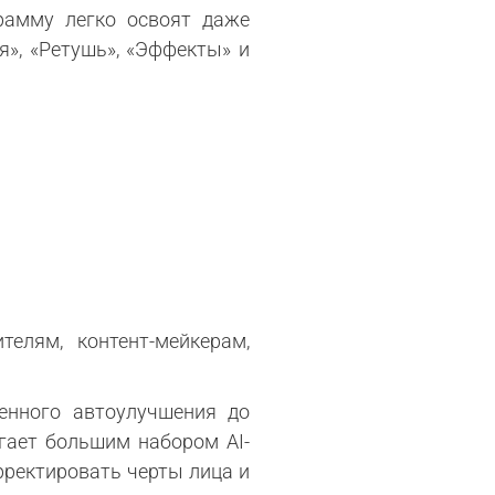
рамму легко освоят даже
я», «Ретушь», «Эффекты» и
елям, контент-мейкерам,
енного автоулучшения до
гает большим набором AI-
рректировать черты лица и