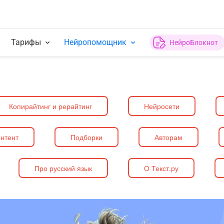
Тарифы
Нейропомощник
НейроБлокнот
Копирайтинг и рерайтинг
Нейросети
нтент
Подборки
Авторам
Про русский язык
О Текст.ру