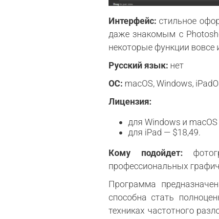
Интерфейс:
стильное офор
даже знакомым с Photosh
некоторые функции вовсе 
Русский язык:
нет
ОС:
macOS, Windows, iPad
Лицензия:
для Windows и macOS 
для iPad — $18,49.
Кому подойдет:
фото
профессиональных графич
Программа предназначен
способна стать полноце
техниках частотного разл