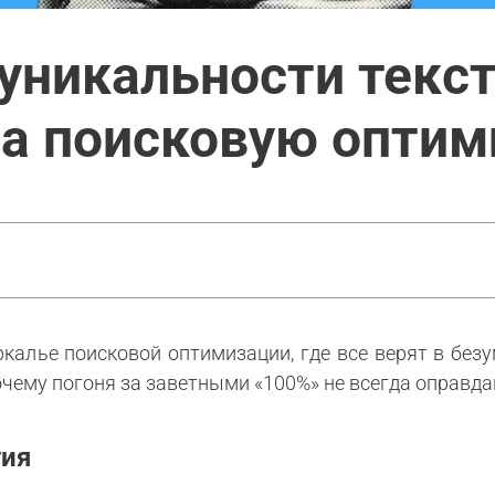
уникальности текст
на поисковую опти
калье поисковой оптимизации, где все верят в бе
очему погоня за заветными «100%» не всегда оправда
тия