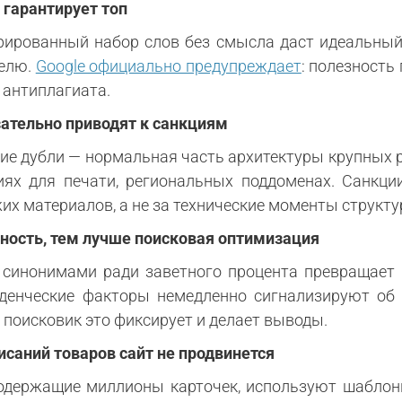
 гарантирует топ
рированный набор слов без смысла даст идеальный
делю.
Google официально предупреждает
: полезность
 антиплагиата.
зательно приводят к санкциям
кие дубли — нормальная часть архитектуры крупных р
сиях для печати, региональных поддоменах. Санкци
их материалов, а не за технические моменты структу
ность, тем лучше поисковая оптимизация
 синонимами ради заветного процента превращает
денческие факторы немедленно сигнализируют об 
: поисковик это фиксирует и делает выводы.
исаний товаров сайт не продвинется
одержащие миллионы карточек, используют шаблон