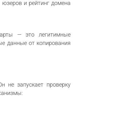
я юзеров и рейтинг домена
ндарты — это легитимные
ые данные от копирования
Он не запускает проверку
ханизмы: