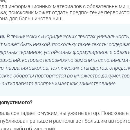
ии;
для информационных материалов с обязательными ц
ка; поисковик может отдать предпочтение первоисто
она для большинства ниш.
ие.
В технических и юридических текстах уникальность
т может быть низкой, поскольку такие тексты содерж
дартных терминов, устойчивых формулировок и обяза
ажений, которые невозможно заменить синонимами 
, названия законов, технических стандартов, определ
ские обороты повторяются во множестве документов
а антиплагиата воспринимает как заимствование.
допустимого?
иала совпадает с чужим, вы уже не автор. Поисковые
 опубликован раньше и располагает большим авторит
 каких-либо объяснений.