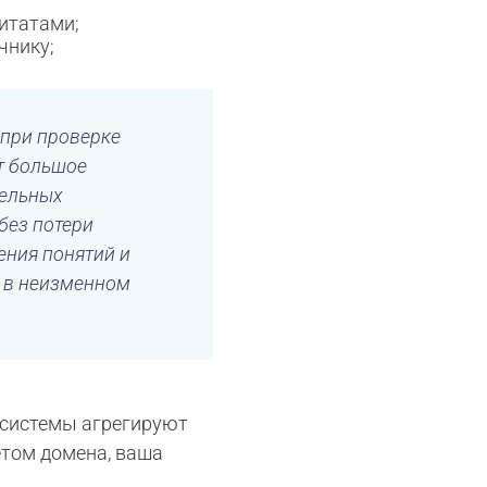
итатами;
чнику;
 при проверке
ат большое
тельных
без потери
ения понятий и
 в неизменном
 системы агрегируют
етом домена, ваша