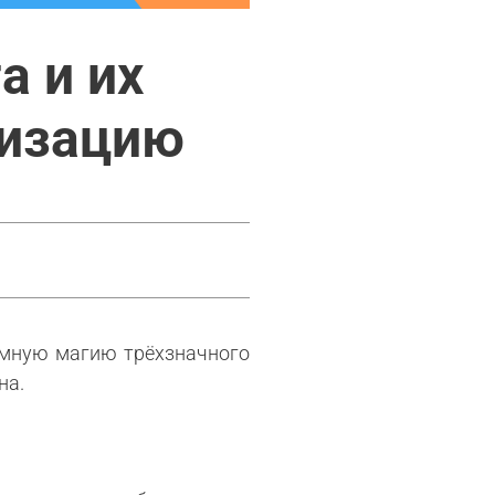
а и их
мизацию
зумную магию трёхзначного
на.