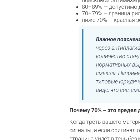
поисковой оптимизац
80–89% — допустимо 
70–79% — граница рис
ниже 70% — красная з
Важное пояснен
через антиплагиа
количество стан
нормативных выр
смысла. Например
типовые юридиче
виде, что систем
Почему 70% – это предел 
Когда треть вашего матер
сигналы, и если оригинал
страница уйдёт в тень без