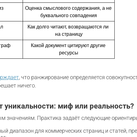
из
Оценка смыслового содержания, а не 
буквального совпадения
ал
Как долго читают, возвращаются ли 
на страницу
граф
Какой документ цитируют другие 
ресурсы
ерждает
, что ранжирование определяется совокупнос
решает ничего.
 уникальности: миф или реальность?
м значениям. Практика задаёт следующие ориентир
й диапазон для коммерческих страниц и статей, пр