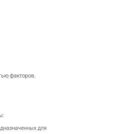
тью факторов.
ы:
едназначенных для