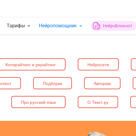
Тарифы
Нейропомощник
НейроБлокнот
Копирайтинг и рерайтинг
Нейросети
нтент
Подборки
Авторам
Про русский язык
О Текст.ру