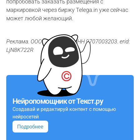
попробовать заказать размещения с
маркировкой через биржу Telega.in уже сейчас
может любой желающий.
Реклама. ООО "ТЕЛЕКОТ". ИНН 9707003203. erid:
LjN8K722R
Нейропомощник от Текст.ру
Создавай и редактируй контент с помощью
нейросетей
Подробнее