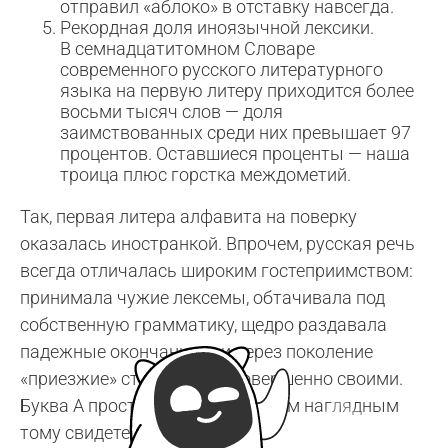
отправил «аблоко» в отставку навсегда.
Рекордная доля иноязычной лексики.
В семнадцатитомном Словаре
современного русского литературного
языка на первую литеру приходится более
восьми тысяч слов — доля
заимствованных среди них превышает 97
процентов. Оставшиеся проценты — наша
троица плюс горстка междометий.
Так, первая литера алфавита на поверку
оказалась иностранкой. Впрочем, русская речь
всегда отличалась широким гостеприимством:
принимала чужие лексемы, обтачивала под
собственную грамматику, щедро раздавала
падежные окончания — и через поколение
«приезжие» становились совершенно своими.
Буква А просто оказалась самым наглядным
тому свидетельством.