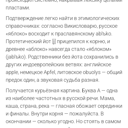
пластами.
Подтверждение легко найти в этимологических
справочниках: согласно Викисловарю, русское
«яблоко» восходит к праславянскому ablъko.
Протетический йот [j] прицепился к корню, и
древнее «аблоко» навсегда стало «яблоком»
(jablъko). Родственники без йота сохранились в
других индоевропейских ветвях: английское
apple, немецкое Apfel, литовское obuolys — общий
предок один, а звуковая судьба разная.
Получается курьёзная картина. Буква А — одна
из наиболее частотных в русской речи. Мама,
каша, страна, река — гласная обожает серединки
и финалы. Внутри корня — пожалуйста. В
окончании — сколько угодно. Но стоять в самом