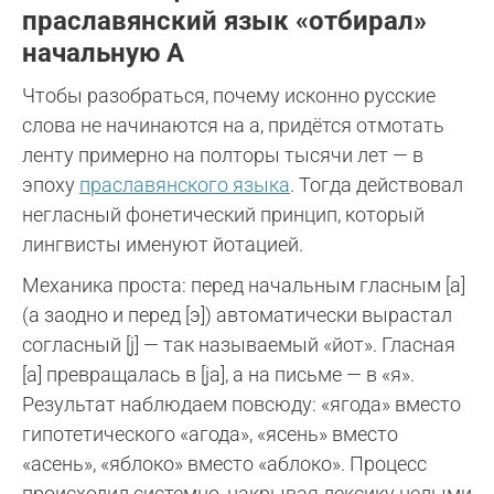
праславянский язык «отбирал»
начальную А
Чтобы разобраться, почему исконно русские
слова не начинаются на а, придётся отмотать
ленту примерно на полторы тысячи лет — в
эпоху
праславянского языка
. Тогда действовал
негласный фонетический принцип, который
лингвисты именуют йотацией.
Механика проста: перед начальным гласным [а]
(а заодно и перед [э]) автоматически вырастал
согласный [j] — так называемый «йот». Гласная
[а] превращалась в [ja], а на письме — в «я».
Результат наблюдаем повсюду: «ягода» вместо
гипотетического «агода», «ясень» вместо
«асень», «яблоко» вместо «аблоко». Процесс
происходил системно, накрывая лексику целыми