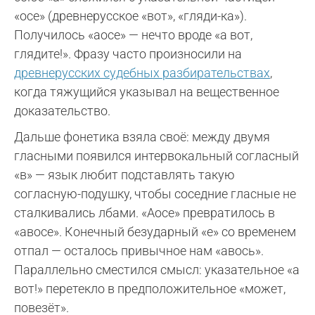
«осе» (древнерусское «вот», «гляди-ка»).
Получилось «аосе» — нечто вроде «а вот,
глядите!». Фразу часто произносили на
древнерусских судебных разбирательствах
,
когда тяжущийся указывал на вещественное
доказательство.
Дальше фонетика взяла своё: между двумя
гласными появился интервокальный согласный
«в» — язык любит подставлять такую
согласную-подушку, чтобы соседние гласные не
сталкивались лбами. «Аосе» превратилось в
«авосе». Конечный безударный «е» со временем
отпал — осталось привычное нам «авось».
Параллельно сместился смысл: указательное «а
вот!» перетекло в предположительное «может,
повезёт».