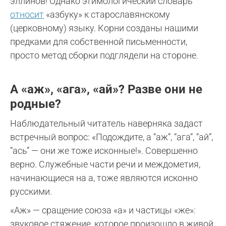
эллинов! Однако этимологический словарь
относит
«азбуку» к старославянскому
(церковному) языку. Корни созданы нашими
предками для собственной письменности,
просто метод сборки подглядели на стороне.
А «аж», «ага», «ай»? Разве они не
родные?
Наблюдательный читатель наверняка задаст
встречный вопрос: «Подождите, а “аж”, “ага”, “ай”,
“ась” — они же тоже исконные!». Совершенно
верно. Служебные части речи и междометия,
начинающиеся на а, тоже являются исконно
русскими.
«Аж» — сращение союза «а» и частицы «же»:
звуковое стяжение, которое произошло в живой