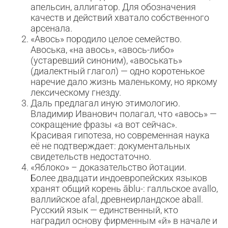
апельсин, аллигатор. Для обозначения
качеств и действий хватало собственного
арсенала.
«Авось» породило целое семейство.
Авоська, «на авось», «авось-либо»
(устаревший синоним), «авоськать»
(диалектный глагол) — одно коротенькое
наречие дало жизнь маленькому, но яркому
лексическому гнезду.
Даль предлагал иную этимологию.
Владимир Иванович полагал, что «авось» —
сокращение фразы «а вот сейчас».
Красивая гипотеза, но современная наука
её не подтверждает: документальных
свидетельств недостаточно.
«Яблоко» – доказательство йотации.
Более двадцати индоевропейских языков
хранят общий корень āblu-: галльское avallo,
валлийское afal, древнеирландское aball.
Русский язык — единственный, кто
наградил основу фирменным «й» в начале и