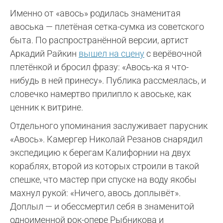
Именно от «авось» родилась знаменитая
авоська — плетёная сетка-сумка из советского
быта. По распространённой версии, артист
Аркадий Райкин
вышел на сцену
с верёвочной
плетёнкой и бросил фразу: «Авось-ка я что-
нибудь в ней принесу». Публика рассмеялась, и
словечко намертво прилипло к авоське, как
ценник к витрине.
Отдельного упоминания заслуживает парусник
«Авось». Камергер Николай Резанов снарядил
экспедицию к берегам Калифорнии на двух
кораблях, второй из которых строили в такой
спешке, что мастер при спуске на воду якобы
махнул рукой: «Ничего, авось доплывёт».
Доплыл — и обессмертил себя в знаменитой
одноименной рок-опере Рыбникова и