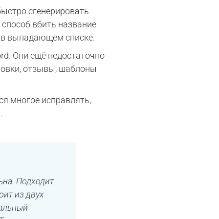
быстро сгенерировать
 способ вбить название
и в выпадающем списке.
rd. Они ещё недостаточно
ловки, отзывы, шаблоны
тся многое исправлять,
.
ьна. Подходит
оит из двух
ральный