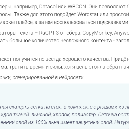
серы, например, Datacol или WBCON. Они позволяют 
осы. Также для этого подойдет Wordstat или простой
а маркетплейсе, а затем воспользоваться подсказкам
аторы текста – RuGPT-3 от сбера, CopyMonkey, Anywo
вать большое количество несложного контента - заго
 текст получится не всегда хорошего качества. Придё
ма, тратить время и силы, хотя цель стояла обратная
точки, сгенерированной в нейросети
ная скатерть-сетка на стол, в комплекте с рюшами из л
идов тканей: льняной, хлопок, полиэстер. Сеточка сост
ренний слой из 100% льна имеет защитный слой. Нату