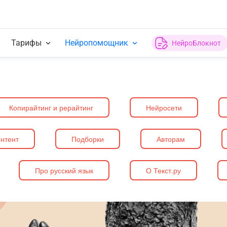
Тарифы
Нейропомощник
НейроБлокнот
Копирайтинг и рерайтинг
Нейросети
нтент
Подборки
Авторам
Про русский язык
О Текст.ру