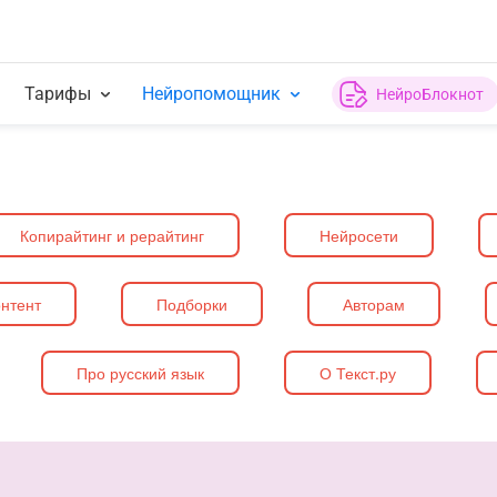
Тарифы
Нейропомощник
НейроБлокнот
Копирайтинг и рерайтинг
Нейросети
нтент
Подборки
Авторам
Про русский язык
О Текст.ру